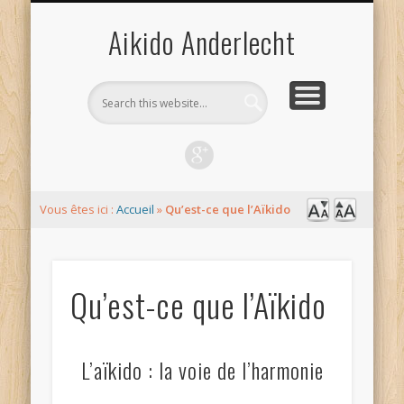
LIEUX ET HORAIRES
CONTACT
EPA-ISTA
L’AÏKIDO
ACCUEIL
LIENS
DOJO
Aikido Anderlecht
Vous êtes ici :
Accueil
»
Qu’est-ce que l’Aïkido
Qu’est-ce que l’Aïkido
L’aïkido : la voie de l’harmonie