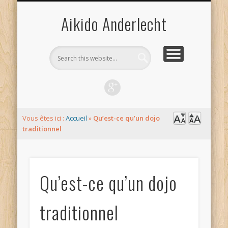
LIEUX ET HORAIRES
CONTACT
EPA-ISTA
L’AÏKIDO
ACCUEIL
LIENS
DOJO
Aikido Anderlecht
Vous êtes ici :
Accueil
»
Qu’est-ce qu’un dojo
traditionnel
Qu’est-ce qu’un dojo
traditionnel