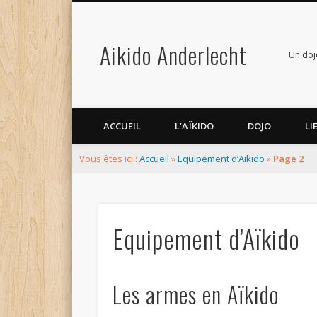
Aikido Anderlecht
Google+
Un dojo
ACCUEIL
L’AÏKIDO
DOJO
LI
Vous êtes ici :
Accueil
»
Equipement d’Aïkido
»
Page 2
Equipement d’Aïkido
Les armes en Aïkido