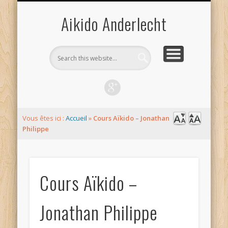
LIEUX ET HORAIRES
CONTACT
EPA-ISTA
L’AÏKIDO
ACCUEIL
LIENS
DOJO
Aikido Anderlecht
Vous êtes ici :
Accueil
»
Cours Aïkido – Jonathan
Philippe
Cours Aïkido –
Jonathan Philippe